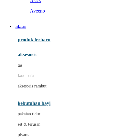
Asics
Aveeno
B
pakaian
Baabaasheepz
produk terbaru
Babiators
aksesoris
Baby Dove
tas
Baby Jogger
kacamata
Baby Rovega
aksesoris rambut
Babybee
Banana Boat
kebutuhan bayi
Banz
pakaian tidur
Beaba
set & terusan
Benang Jarum
piyama