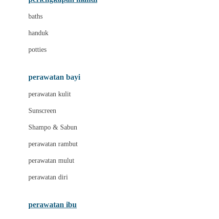
Leclerc
baths
Little Live Pets
handuk
Little Miss Janis
potties
Liunic
perawatan bayi
London Taxi
perawatan kulit
Love To Dream
Sunscreen
M
Shampo & Sabun
Magformers
perawatan rambut
Mama's Choice
perawatan mulut
Mamaway
perawatan diri
Mammary
MATCHBOX
perawatan ibu
Megabloks