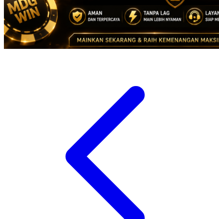
Suavinex
Sudocrem
Sumimo
Sunnylife
Sun-Staches
Swimava
T
Tommee Tippee
Tutti Bambini
Twistshake
TY Toys
U