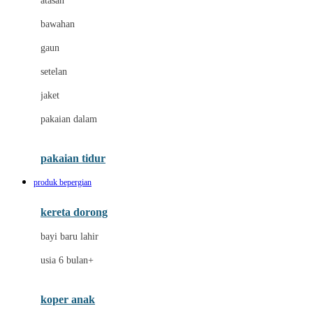
atasan
Dae Organics
bawahan
Dermally
gaun
Disney
setelan
Disney Stor
jaket
Docare
pakaian dalam
Dooky
Doona
pakaian tidur
Down To Earth
produk bepergian
Drew
kereta dorong
Dr. Brown's
bayi baru lahir
E
usia 6 bulan+
Emco
koper anak
ELC