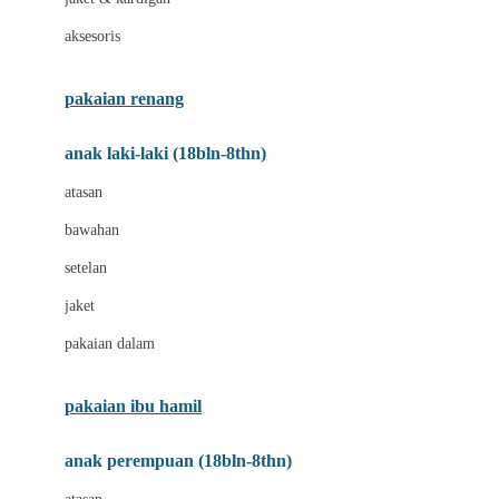
Buggygear
aksesoris
Bumkins
C
pakaian renang
Cetaphil
anak laki-laki (18bln-8thn)
Chicco
atasan
Childlife
bawahan
Clevamama
setelan
Cocolatte
jaket
Cottonseeds
pakaian dalam
Cozy N Safe
Crane
pakaian ibu hamil
Cybex
anak perempuan (18bln-8thn)
D