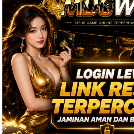
Real Shades
Red Castle
Ribbon Madness
S
Seribu Paras
Silver Cross
Skip Hop
Soohoo
Spectra
Squishmallows
Stick-O
Stokke