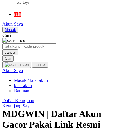
elc toys
MR BEAST LAB
sale
MS RACHEL
Akun Saya
Mustela
Masuk
Cari
My Buddy Tag
My K
cancel
Cari
N
cancel
Akun Saya
Neilmed
Masuk / buat akun
Nike
buat akun
Nordic Natural
Bantuan
Nuby
Daftar Keinginan
Keranjang Saya
Nuna
MDGWIN | Daftar Akun
Gacor Pakai Link Resmi
O