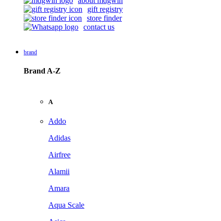
about mdgwin
gift registry
store finder
contact us
brand
Brand A-Z
A
Addo
Adidas
Airfree
Alamii
Amara
Aqua Scale