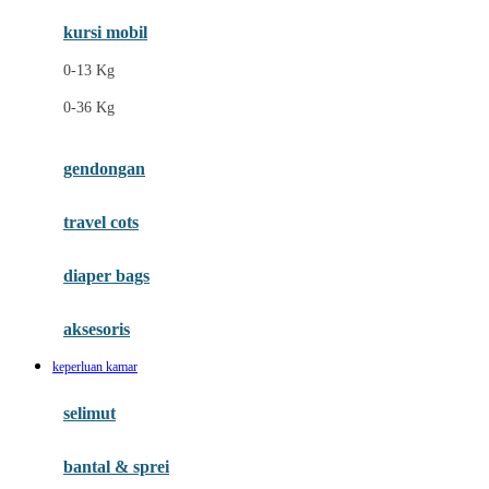
Ergobaby
kursi mobil
Eufy
0-13 Kg
Expert Care
0-36 Kg
F
gendongan
Felt So Sweet
travel cots
Fisher Price
Flipper
diaper bags
Friends Of Sally
aksesoris
Fuggler
keperluan kamar
G
selimut
Gabby's Doll House
Geko
bantal & sprei