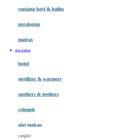
Gund
ranjang bayi & balita
H
perabotan
Habbie
Haenim
matras
Happy Horse
alat makan
Happy Tummy
botol
Hegen
sterilizer & warmers
Hot Wheels
Huanger
soothers & teethers
Hugz
celemek
Hybrid
alat makan
I
cangkir
Interlac