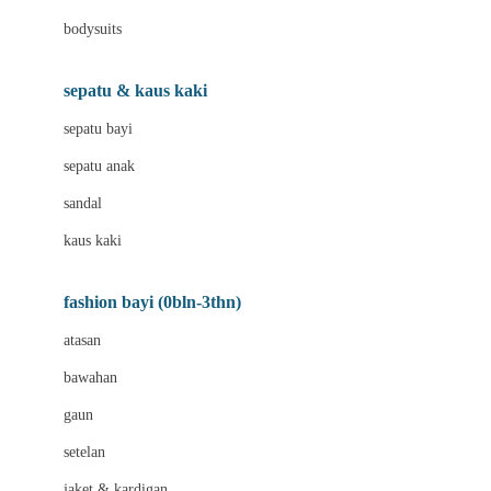
Bio Oil
bodysuits
Biolane
Bite Fighters
sepatu & kaus kaki
BNS SERIES
sepatu bayi
Blackmores
sepatu anak
Blooming Marvellous
sandal
Bluey
kaus kaki
Bonnels
fashion bayi (0bln-3thn)
Bravado
atasan
Bruder
bawahan
Brush Baby
gaun
Buds Organics
setelan
Bugaboo
jaket & kardigan