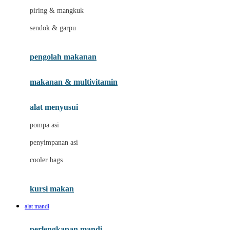
piring & mangkuk
J
sendok & garpu
Jellypop
pengolah makanan
Joie
Joolz
makanan & multivitamin
Jujube
alat menyusui
Jurassic World
pompa asi
K
penyimpanan asi
Kiddycuts
cooler bags
Klamby
Kumon
kursi makan
L
alat mandi
Leapfrog
perlengkapan mandi