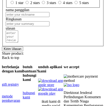
1 star
2 stars
3 stars
4 stars
5 stars
nama panggilan
Ringkasan
ulasan
Kirim Ulasan
Share product:
Back to top
berbelanja
butuh
unduh aplikasi
we accept
dengan kami
bantuan?
kami
hubungi
kami
gift registry
Direktorat Jenderal
hubungi
metode
Perlindungan Konsumen
kami
pembayaran
dan Tertib Niaga
ikuti kami di
Kementerian Perdagangan
media sosial