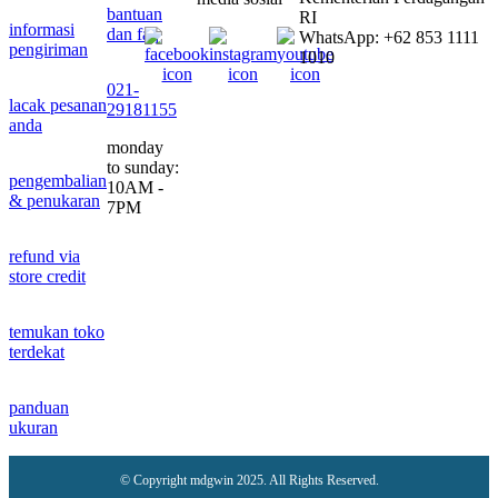
bantuan
RI
informasi
dan faq
WhatsApp: +62 853 1111
pengiriman
1010
021-
lacak pesanan
29181155
anda
monday
to sunday:
pengembalian
10AM -
& penukaran
7PM
refund via
store credit
temukan toko
terdekat
panduan
ukuran
© Copyright mdgwin 2025. All Rights Reserved.