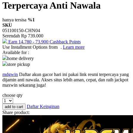
Terpercaya Anti Nawala
Okiedog
One Fine Sky
hanya tersisa
%1
SKU
P
051100150-CHN04
Serendah
Rp 739.000
Paw Patrol
Earn
14.780
-
73.900
Cashback Points
Use Installment Options from
.
Learn more
Peachy
Available for :
Phanpy
home delivery
store pickup
Philips Avent
mdgwin
Daftar akun gacor hari ini pakai link resmi terpercaya yang
Pigeon
dijamin anti nawala. Akses situs lebih aman, cepat, dan raih jackpot
maxwin sekarang juga!
Playgro
choose qty
Poled Global
Daftar Keinginan
add to cart
Puma
Share product:
Pureats
R