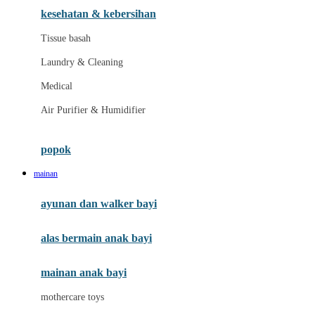
kesehatan & kebersihan
Melii
Tissue basah
Melissa & Doug
Laundry & Cleaning
MiaMily
Medical
Micro
Air Purifier & Humidifier
Mimi & Lula
Mini Monkey
popok
Moby
mainan
Momama
ayunan dan walker bayi
Momami
alas bermain anak bayi
Momcozy
Monster Jam
mainan anak bayi
Mooimom
mothercare toys
Mothercare