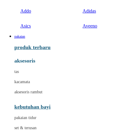
Addo
Adidas
Asics
Aveeno
pakaian
produk terbaru
aksesoris
tas
kacamata
aksesoris rambut
kebutuhan bayi
pakaian tidur
set & terusan