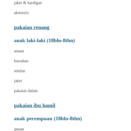
jaket & kardigan
aksesoris
pakaian renang
anak laki-laki (18bln-8thn)
atasan
bawahan
setelan
jaket
pakaian dalam
pakaian ibu hamil
anak perempuan (18bln-8thn)
atasan