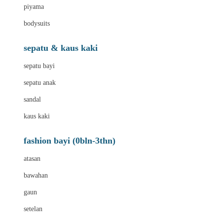
piyama
bodysuits
sepatu & kaus kaki
sepatu bayi
sepatu anak
sandal
kaus kaki
fashion bayi (0bln-3thn)
atasan
bawahan
gaun
setelan