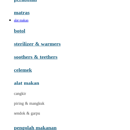
matras
alat makan
botol
sterilizer & warmers
soothers & teethers
celemek
alat makan
cangkir
piring & mangkuk
sendok & garpu
pengolah makanan